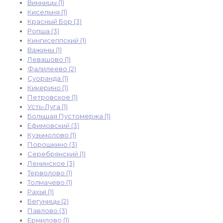
Винницы (1)
Кисельня (1)
Красный Бор (3)
Ропша (3)
Кингисеппский (1)
Важины (1)
Левашово (1)
Фалилеево (2)
Суоранда (1)
Кикерино (1)
Петровское (1)
Усть-Луга (1)
Большая Пустомержа (1)
Ефимовский (3)
Кузьмолово (1)
Порошкино (3)
Серебрянский (1)
Ленинское (3)
Терволово (1)
Толмачево (1)
Рахья (1)
Бегуницы (2)
Павлово (3)
Ермилово (1)