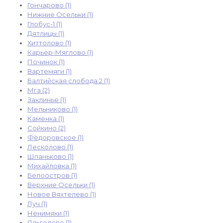
Гончарово (1)
Нижние Осельки (1)
Глобус-1 (1)
Дятлицы (1)
Хиттолово (1)
Карьер-Мяглово (1)
Починок (1)
Вартемяги (1)
Балтийская слобода 2 (1)
Мга (2)
Заклинье (1)
Мельниково (1)
Каменка (1)
Сойкино (2)
Фёдоровское (1)
Лесколово (1)
Шпаньково (1)
Михайловка (1)
Белоостров (1)
Верхние Осельки (1)
Новое Вяхтелево (1)
Луч (1)
Ненимяки (1)
Яльгелево (1)