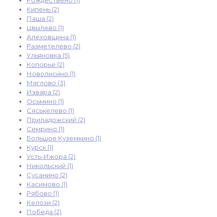
Рождествено (1)
Кипень (2)
Паша (2)
Цвылево (1)
Алеховщина (1)
Разметелево (2)
Ульяновка (5)
Копорье (2)
Новолисино (1)
Мяглово (3)
Извара (2)
Осьмино (1)
Сяськелево (1)
Приладожский (2)
Семрино (1)
Большое Куземкино (1)
Курск (1)
Усть-Ижора (2)
Никольский (1)
Сусанино (2)
Касимово (1)
Рябово (1)
Келози (2)
Победа (2)