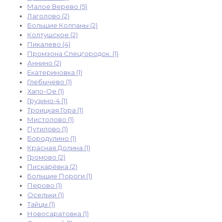
Малое Верево (5)
Лаголово (2)
Большие Колпаны (2)
Колтушское (2)
Пикалево (4)
Промзона Спецгородок. (1)
Аннино (2)
Екатериновка (1)
Глебычево (1)
Хапо-Ое (1)
Грузино-4 (1)
Троицкая Гора (1)
Мистолово (1)
Путилово (1)
Бородулино (1)
Красная Долина (1)
Громово (2)
Пискарёвка (2)
Большие Пороги (1)
Перово (1)
Осельки (1)
Тайцы (1)
Новосаратовка (1)