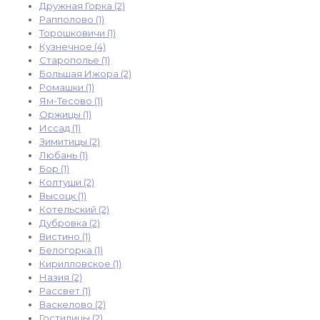
Дружная Горка (2)
Рапполово (1)
Торошковичи (1)
Кузнечное (4)
Старополье (1)
Большая Ижора (2)
Ромашки (1)
Ям-Тесово (1)
Оржицы (1)
Иссад (1)
Зимитицы (2)
Любань (1)
Бор (1)
Колтуши (2)
Высоцк (1)
Котельский (2)
Дубровка (2)
Вистино (1)
Белогорка (1)
Кирилловское (1)
Назия (2)
Рассвет (1)
Васкелово (2)
Гостилицы (2)