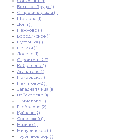
Совхозный (1)
Большая Вруда (1)
Старосиверская (1)
Щеглово (1)
Дони (1)
Нежново (1)
Бородинское (1)
Пустошка (1)
Пеники (1)
Лосево (1)
Строитель-2 (1)
Кобралово (1)
Агалатово (1)
Покровская (1)
Немятово-2 (1)
Западная Лица (1)
Войскорово (1)
Тиммолово (1)
Гарболово (2)
Куйвози (2)
Советский (1)
Низино (1)
Мичуринское (1)
Трубников Бор (1)